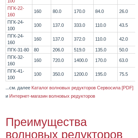
100
ПГК-22-
160
80.0
170.0
84.0
26.0
160
ПГК-24-
100
137.0
333.0
110.0
43.5
100
ПГК-24-
160
137.0
372.0
110.0
42.0
160
ПГК-31-80
80
206.0
519.0
135.0
50.0
ПГК-32-
160
720.0
1400.0
170.0
63.0
160
ПГК-41-
100
350.0
1200.0
195.0
75.5
100
...см. далее
Каталог волновых редукторов Сервосила [PDF]
и
Интернет-магазин волновых редукторов
Преимущества
волновых редукторов